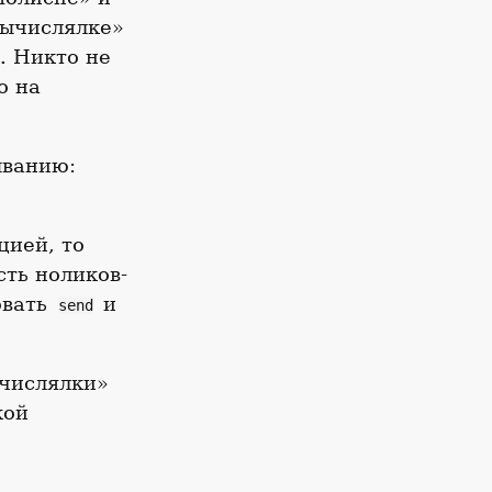
вычислялке»
. Никто не
о на
ыванию:
цией, то
сть ноликов-
овать
и
send
ычислялки»
кой