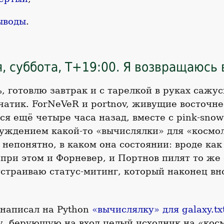
ыводы
.
, суббота, T+19:00. Я возвращаюсь 
 готовлю завтрак и с тарелкой в руках сажус
атик. ForNeVeR и portnov, живущие восточне
я ещё четыре часа назад, вместе с pink-sno
суждением какой-то «вычислялки» для «космо
непонятно, в каком она состоянии: вроде как 
о при этом и Форневер, и Портнов пилят то ж
страиваю статус-митинг, который наконец вн
 написал на Python
«вычислялку» для galaxy.tx
, берующую на вход целый исходник на «кос