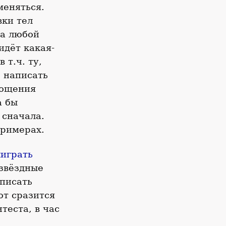
меняться.
вки тел
а любой
идёт какая-
 т.ч. ту,
 написать
рощения
а бы
 сначала.
римерах.
ыиграть
 звёздные
писать
от сразится
теста, в час