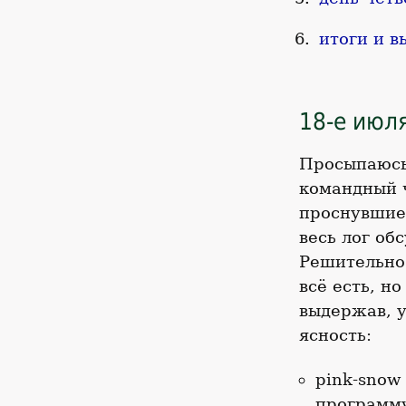
итоги и в
18-е июля
Просыпаюсь,
командный ч
проснувшиес
весь лог об
Решительно 
всё есть, н
выдержав, у
ясность:
pink-snow
программу