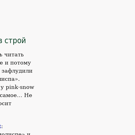
в строй
ь читать
е и потому
w зафлудили
лиспа».
у pink-snow
е самое… Не
осит
t
:
молиспе» и