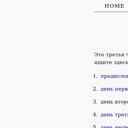
HOME
Это третья 
ищите здесь
предисло
день пер
день втор
день трет
день чет