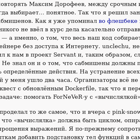
повторять Максим Дорофеев, между срочным
гда выбирает… понятное. Так что я решил зан
абмишенов. Как я уже упоминал
во флешбеке 
 никого не ввёл в курс дела касательно отправ
 — а именно, о том, что весь наш код собирае
ейнере без доступа к Интернету. unclechu, н
ил к нам в проект Servant и, таким образом, с
Не знал он и о том, что сабмишены должны 
 определённые действия. На устранение всех
й у меня ушло два часа. Организаторы всё н
квест с обновлённым Dockerfile, так что я пе
адаче: помогать ForNeVeR-у с «вычислялкой»
 проделал то же самое, что и вчера с pink-sno
, что «вычислялка» должна быть циклом, опи
прощения выражений. Я по-прежнему сопрот
ткам добавить подстановку тел функций в с