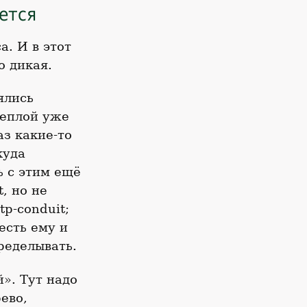
ается
а. И в этот
о дикая.
ялись
деплой уже
аз какие-то
куда
ь с этим ещё
, но не
p-conduit;
есть ему и
ределывать.
». Тут надо
ево,