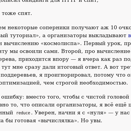
 тоже спят.
ем некоторые соперники получают аж 10 очко
вый туториал», а организаторы выкладывают
и вычислению «космолиспа». Первый урок, пр
ту мы освоили сами. Второй, про вычисление
ерева, приходится впору — я вчера как раз п
а тут мне сразу дали итоговый ответ. А вот тре
поддеревьев, я проигнорировал, потому что о
оптимизацией, чем строгой необходимостью.
 ошибку: вместо того, чтобы с чистой головой 
вно то, что описали организаторы, я всё ещё 
анный
. Уверен, начни я с «нуля» — у нас
reduce
а бы готовая «вычислялка». Но увы.