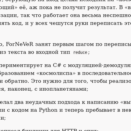
щий» её, аж пока не получит результат. В «
зации, так что работает она весьма неспешно
ять код, и у всех чешутся руки переписать эт
о, ForNeVeR занят первым шагом по перепис
из текста во входной тип
;
reduce
периментирует на C# с модуляцией-демодуля
бразованием «космолиспа» в последовательно
и обратно. Это нужно для того, чтобы реализ
я, наконец, с инопланетянами;
делал два неудачных подхода к написанию «в
ии с кодом на Python и теперь пребывает в не
и;
дописал биндинги для HTTP и спит;