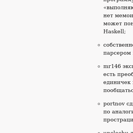
«выполняю
нет мемои
может пон
Haskell;
собственн
парсером 
mr146 экс
есть прео
единичек 
пообщатьс
portnov с
по аналог
простраци
unclechu 