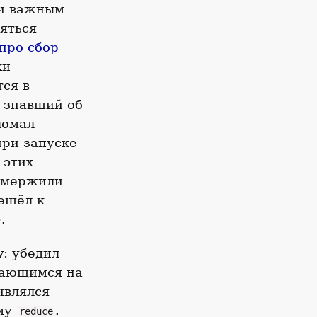
 и важным
яться
про сбор
ки
тся в
е знавший об
ломал
при запуске
 этих
е мержили
решёл к
.
w: убедил
рающимся на
ивлялся
аму
.
reduce