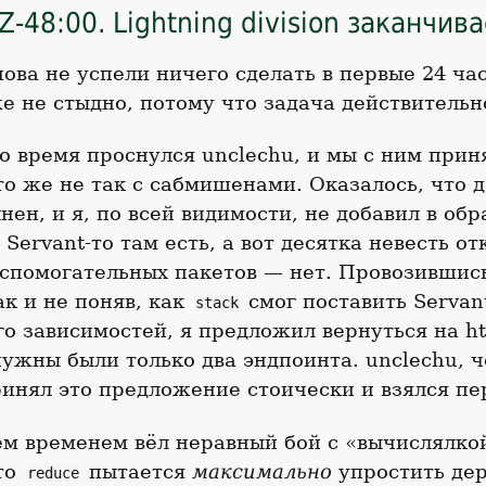
Z-48:00. Lightning division заканчив
нова не успели ничего сделать в первые 24 час
е не стыдно, потому что задача действительн
то время проснулся unclechu, и мы с ним прин
то же не так с сабмишенами. Оказалось, что 
нен, и я, по всей видимости, не добавил в обр
 Servant-то там есть, а вот десятка невесть от
спомогательных пакетов — нет. Провозившис
ак и не поняв, как
смог поставить Servant
stack
го зависимостей, я предложил вернуться на htt
нужны были только два эндпоинта. unclechu, ч
ринял это предложение стоически и взялся пе
м временем вёл неравный бой с «вычислялкой
то
пытается
максимально
упростить дер
reduce