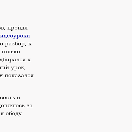
в, пройдя
видеоуроки
о разбор, к
 только
одбирался к
тий урок,
н показался
сесть и
цепляюсь за
 к обеду