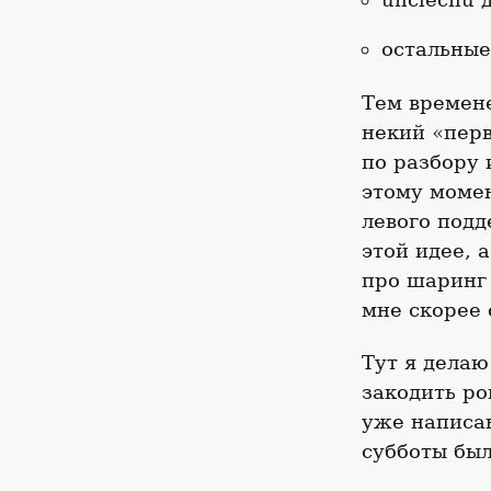
остальные
Тем времен
некий «пер
по разбору 
этому момен
левого подд
этой идее, 
про шаринг 
мне скорее 
Тут я делаю
закодить ро
уже напис
субботы был