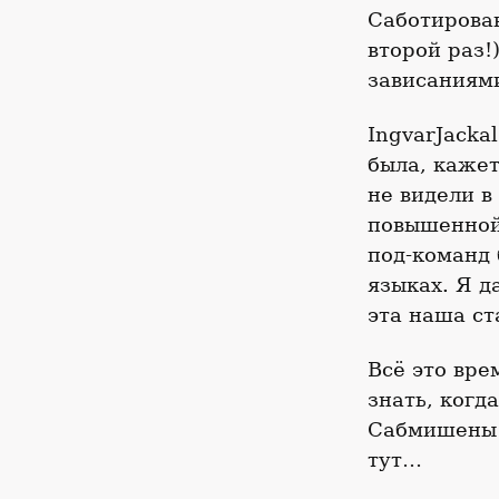
Саботирова
второй раз!
зависаниям
IngvarJacka
была, кажет
не видели в
повышенной
под-команд 
языках. Я д
эта наша ст
Всё это вре
знать, когд
Сабмишены ф
тут…