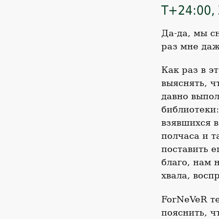
T+24:00, 
Да-да, мы с
раз мне даж
Как раз в э
выяснять, ч
давно выпол
библиотеки:
взявшихся в
полчаса и т
поставить е
благо, нам 
хвала, восп
ForNeVeR те
пояснить, ч