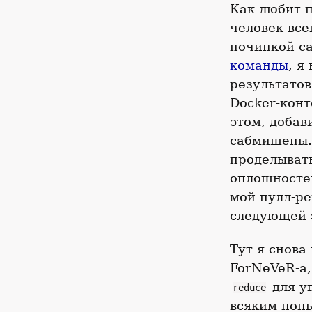
Как любит 
человек все
починкой с
команды
, я
результатов
Docker-конт
этом, добав
сабмишены. 
проделывать
оплошносте
мой пулл-ре
следующей з
Тут я снова
ForNeVeR-а
для у
reduce
всяким попы