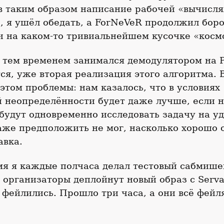
в таким образом написание рабочей «вычисля
), я ушёл обедать, а ForNeVeR продолжил боро
и на каком-то тривиальнейшем кусочке «косм
l тем временем занимался демодулятором на P
ся, уже вторая реализация этого алгоритма.
 этом проблемы: нам казалось, что в условиях
 неопределённости будет даже лучше, если н
будут одновременно исследовать задачу на у
аже предположить не мог, насколько хорошо 
авка.
мя я каждые полчаса делал тестовый сабмише
а организаторы деплойнут новый образ с Serva
ейлились. Прошло три часа, а они всё фейля