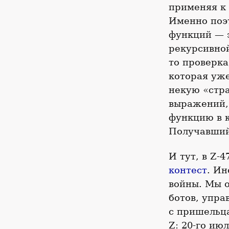
применяя к 
Именно поэт
функций — 
рекурсивной
то проверка
которая уже
некую «стр
выражений,
функцию в к
Получавший
И тут, в Z-
контест
. Ин
войны. Мы о
ботов, упр
с пришельца
Z: 20-го ию