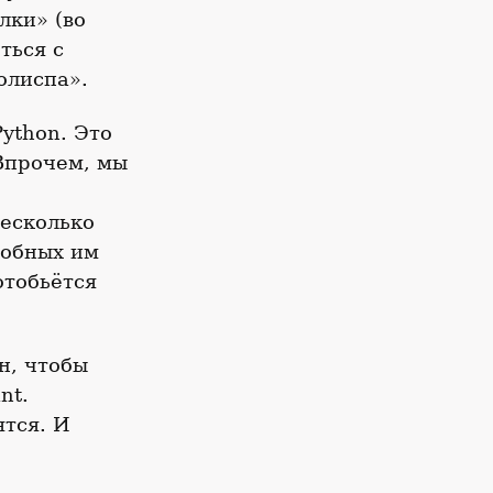
лки» (во
ться с
олиспа».
ython. Это
 Впрочем, мы
есколько
добных им
отобьётся
н, чтобы
nt.
тся. И