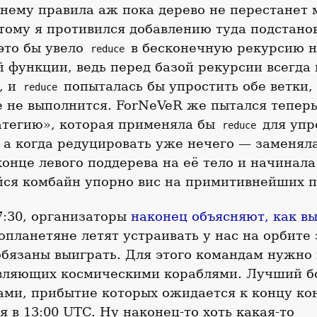
нему правила аж пока дерево не перестанет 
ому я противился добавлению туда подстано
это бы увело
в бесконечную рекурсию н
reduce
 функции, ведь перед базой рекурсии всегда 
, и
попыталась бы упростить обе ветки, в
reduce
 не выполнится. ForNeVeR же пытался теперь
атегию», которая применяла бы
для уп
reduce
 а когда редуцировать уже нечего — заменял
онце левого поддерева на её тело и начинала
ся комбайн упорно вис на примитивнейших п
47:30, организаторы
наконец объясняют, как в
опланетяне летят устраивать у нас на орбите
бязаны выиграть. Для этого командам нужно 
авляющих космическими кораблями. Лучший б
ми, прибытие которых ожидается к концу кон
ля в 13:00 UTC. Ну наконец-то хоть какая-то