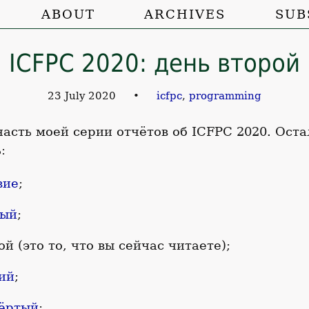
ABOUT
ARCHIVES
SUB
ICFPC 2020: день второй
23 July 2020
•
icfpc
,
programming
часть моей серии отчётов об ICFPC 2020. Ост
:
вие
;
вый
;
ой (это то, что вы сейчас читаете);
ий
;
вёртый
;