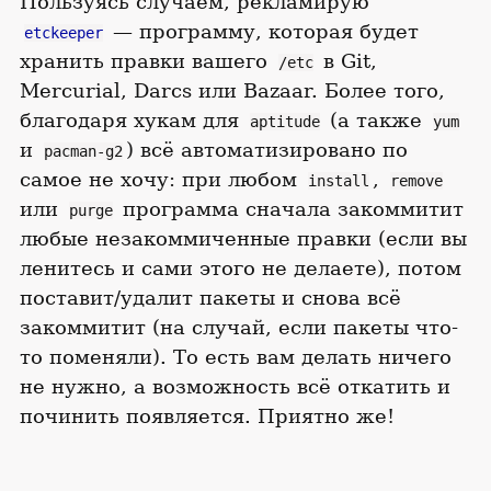
Пользуясь случаем, рекламирую
— программу, которая будет
etckeeper
хранить правки вашего
в Git,
/etc
Mercurial, Darcs или Bazaar. Более того,
благодаря хукам для
(а также
aptitude
yum
и
) всё автоматизировано по
pacman-g2
самое не хочу: при любом
,
install
remove
или
программа сначала закоммитит
purge
любые незакоммиченные правки (если вы
ленитесь и сами этого не делаете), потом
поставит/удалит пакеты и снова всё
закоммитит (на случай, если пакеты что-
то поменяли). То есть вам делать ничего
не нужно, а возможность всё откатить и
починить появляется. Приятно же!