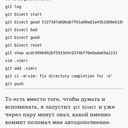
git log

git bisect start

git bisect good 53273d7a0d6ab7f61a00ad1a43b1008eb18964
git bisect bad

git bisect good

git bisect reset

git show acdc994b492bf5933e9c0374bf70e0ada69a2231

vim .vimrc

git add .vimrc

git ci -m'vim: fix directory completion for :e'

git push
То есть вместо того, чтобы думать и
вспоминать, я запустил
и уже
git bisect
через пару минут знал, какой именно
коммит поломал мне автодополнение.