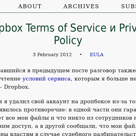
ABOUT
ARCHIVES
SUB
pbox Terms of Service и Pri
Policy
3 February 2012
•
EULA
авшийся в предыдущем посте разговор также
очтение
условий сервиса
, которым я больше н
— Dropbox.
я я удалил свой аккаунт на дропбоксе из-за тог
явилось противоречие: в одной части они гар
 все мои файлы и что никто из сотрудников 
ним доступ, а в другой сообщали, что мои фа
ны властям в случае судебного разбирательст