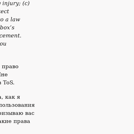
injury; (c)
tect
to a law
box’s
rcement.
you
й право
Мне
 ToS.
, как я
спользования
ризываю вас
акие права