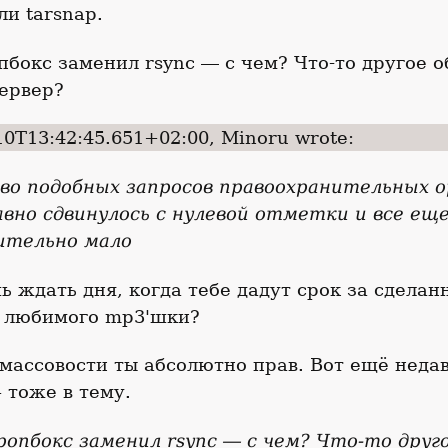
ли tarsnap.
пбокс заменил rsync ― с чем? Что-то другое 
ервер?
10T13:42:45.651+02:00, Minoru wrote:
во подобных запросов правоохранительных о
вно сдвинулось с нулевой отметки и все ещ
ительно мало
 ждать дня, когда тебе дадут срок за сделан
я любимого mp3'шки?
массовости ты абсолютно прав. Вот ещё неда
тоже в тему.
ропбокс заменил rsync ― с чем? Что-то друг