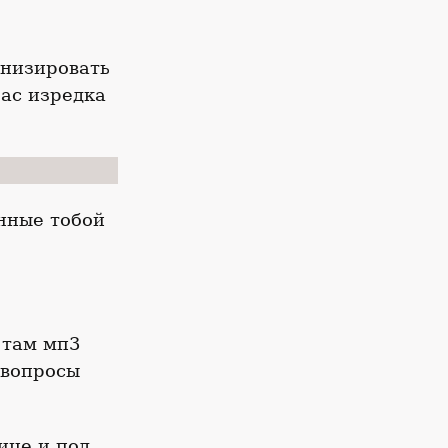
онизировать
час изредка
анные тобой
 там мп3
 вопросы
ице и под