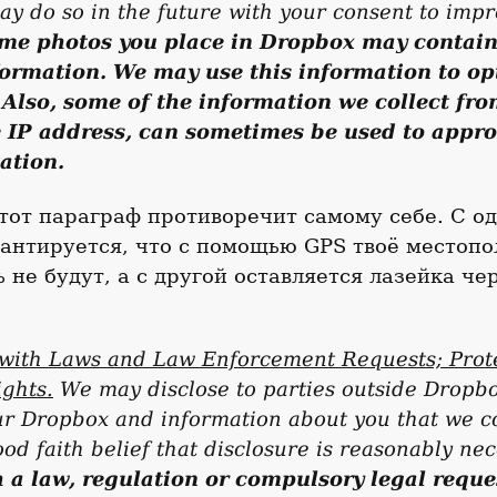
may do so in the future with your consent to imp
me photos you place in Dropbox may contain
formation. We may use this information to op
 Also, some of the information we collect fro
 IP address, can sometimes be used to appr
ation.
тот параграф противоречит самому себе. С о
рантируется, что с помощью GPS твоё местоп
 не будут, а с другой оставляется лазейка че
with Laws and Law Enforcement Requests; Prote
ghts.
We may disclose to parties outside Dropbox
ur Dropbox and information about you that we c
od faith belief that disclosure is reasonably ne
 a law, regulation or compulsory legal reque