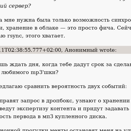
ий сервер?
'а мне нужна была только возможность синхр
, хранение в облаке — это просто фича. Сей
ю rsync, этого хватает.
11T02:38:55.777+02:00, Анонимный wrote:
ь ждать дня, когда тебе дадут срок за сдел
я любимого mp3'шки?
едлагаю сравнить вероятность двух событий:
равят запрос в дропбокс, узнают о хранении
ведут экспертизу контента и придут задавать
ость первода в мп3 купленного диска.
ночной прогулки менты остановят меня на ул