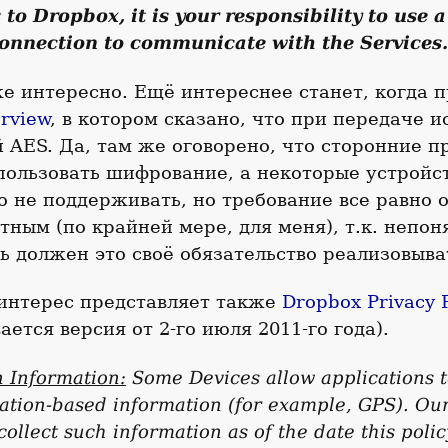
s to Dropbox, it is your responsibility to use 
onnection to communicate with the Services.
же интересно. Ещё интереснее станет, когда 
erview
, в котором сказано, что при передаче и
 AES. Да, там же оговорено, что сторонние 
пользовать шифрование, а некоторые устройс
о не поддерживать, но требование все равно 
тным (по крайней мере, для меня), т.к. непон
ь должен это своё обязательство реализовыва
интерес представляет также
Dropbox Privacy P
ается версия от 2-го июля 2011-го года).
 Information:
Some Devices allow applications t
cation-based information (for example, GPS). Ou
collect such information as of the date this poli