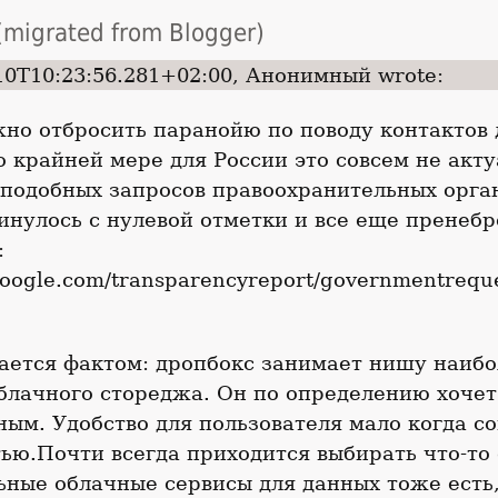
migrated from Blogger)
10T10:23:56.281+02:00, Анонимный wrote:
но отбросить паранойю по поводу контактов 
о крайней мере для России это совсем не акту
подобных запросов правоохранительных орга
инулось с нулевой отметки и все еще пренеб
:
google.com/transparencyreport/governmentrequ
ается фактом: дропбокс занимает нишу наибо
блачного стореджа. Он по определению хочет
ым. Удобство для пользователя мало когда с
ью.Почти всегда приходится выбирать что-то 
ные облачные сервисы для данных тоже есть,