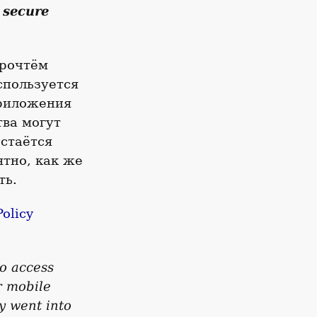
a secure
прочтём
спользуется
приложения
тва могут
остаётся
ятно, как же
ть.
olicy
o access
r mobile
cy went into