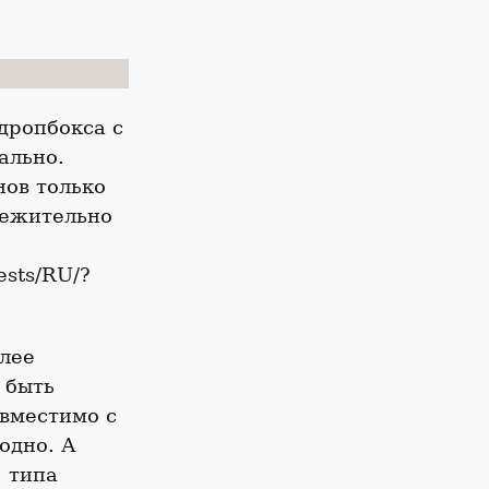
дропбокса с
ально.
нов только
режительно
ests/RU/?
лее
 быть
овместимо с
одно. А
 типа