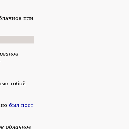
облачное или
рганов
е
ные тобой
вно
был пост
ое облачное