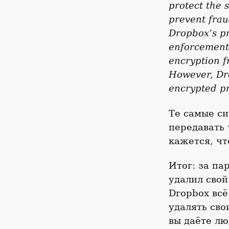
protect the 
prevent frau
Dropbox’s pr
enforcement 
encryption f
However, Dro
encrypted pr
Те самые си
передавать
кажется, чт
Итог: за па
удалил свой
Dropbox всё
удалять сво
вы даёте лю