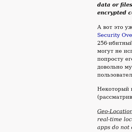
data or file
encrypted c
А вот это у
Security Ov
256-ибитный
могут не ис
попросту ег
довольно му
пользовател
Некоторый 
(рассматрив
Geo-Location
real-time lo
apps do not 