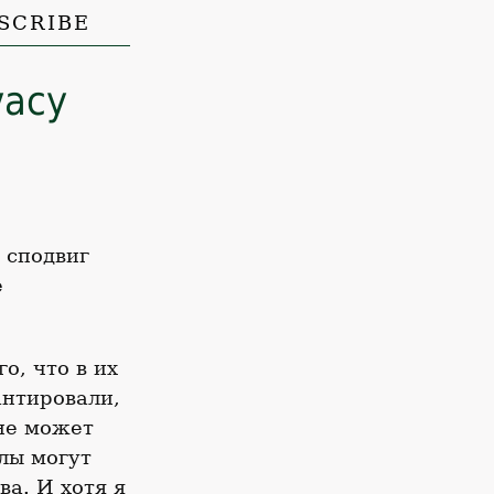
SCRIBE
vacy
 сподвиг
е
о, что в их
антировали,
не может
йлы могут
ва. И хотя я