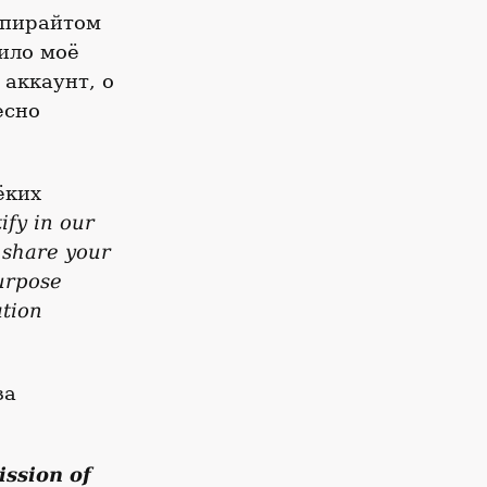
опирайтом
било моё
 аккаунт, о
есно
ёких
ify in our
 share your
purpose
ation
за
ission of