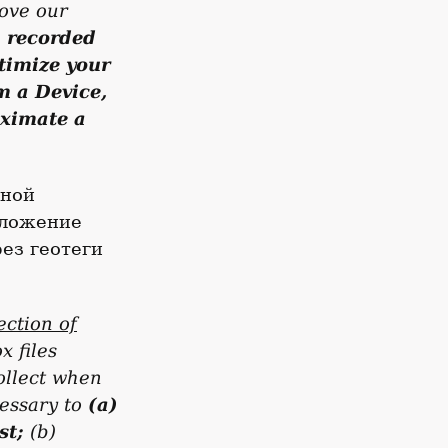
rove our
 recorded
timize your
m a Device,
oximate a
дной
оложение
рез геотеги
ction of
 files
ollect when
cessary to
(a)
st;
(b)