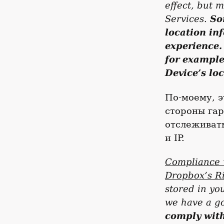
effect, but 
Services.
So
location in
experience.
for example
Device’s loc
По-моему, э
стороны га
отслеживать
и IP.
Compliance 
Dropbox’s Ri
stored in yo
we have a go
comply with