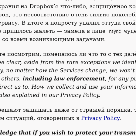
хранил на Dropbox’е что-либо, защищённое к
рон, это несоответствие очень сильно поколе
ервису. В итоге я попросту удалил оттуда свой
е пришлось жалеть — замена в лице
чуд
rsync
я со всеми возникающими задачами.
те посмотрим, поменялось ли что-то с тех дал
be clear, aside from the rare exceptions we ident
cy, no matter how the Services change, we won’t
 others,
including law enforcement
, for any 
irect us to. How we collect and use your inform
also explained in our Privacy Policy.
обещают защищать даже от стражей порядка, 
м ситуаций, оговоренных в
Privacy Policy
.
edge that if you wish to protect your transm