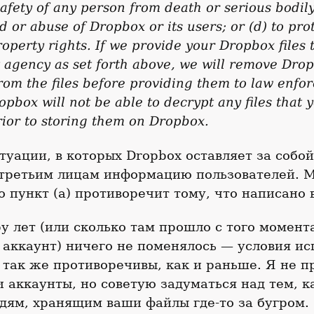
safety of any person from death or serious bodily 
d or abuse of Dropbox or its users; or (d) to pro
operty rights. If we provide your Dropbox files 
agency as set forth above, we will remove Drop
rom the files before providing them to law enfo
pbox will not be able to decrypt any files that 
ior to storing them on Dropbox.
туации, в которых Dropbox оставляет за собо
 третьим лицам информацию пользователей. 
о пункт (a) противоречит тому, что написано в
ру лет (или сколько там прошло с того момента
 аккаунт) ничего не поменялось — условия и
 так же противоречивы, как и раньше. Я не п
и аккаунты, но советую задуматься над тем, к
дям, хранящим ваши файлы где-то за бугром.