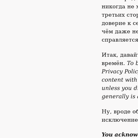
никогда не 
третьих сто
доверие к с
чём даже н
справляетс
Итак, давай
времён.
To 
Privacy Poli
content with
unless you d
generally is 
Ну, вроде 
исключение
You acknowl