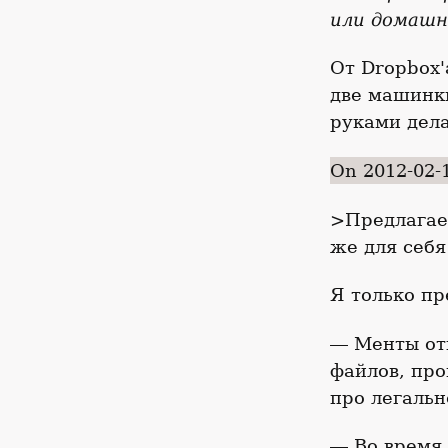
или домашн
От Dropbox
две машинки
руками дела
On 2012-02-
>Предлагаеш
же для себ
Я только пр
― Менты отп
файлов, про
про легальн
― Во время 