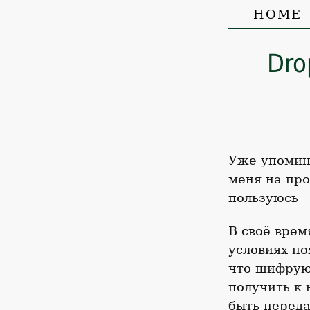
HOME
Dro
Уже упомин
меня на пр
пользуюсь 
В своё врем
условиях по
что шифруют
получить к 
быть переда