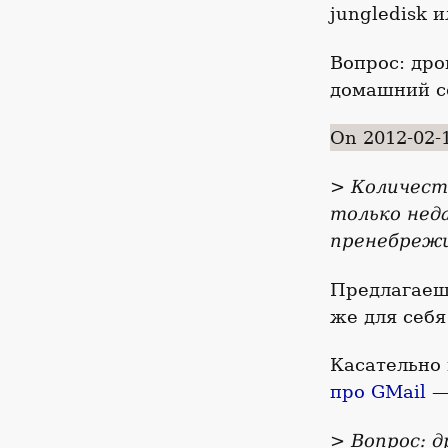
jungledisk и
Вопрос: дро
домашний с
On 2012-02-
> Количест
только неда
пренебреж
Предлагаешь
же для себ
Касательно 
про GMail
— 
> Вопрос: д