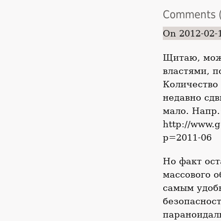
Comments (
On 2012-02-
Щитаю, мож
властями, п
Количество 
недавно сдв
мало. Напр.
http://www.
p=2011-06
Но факт ост
массового о
самым удобн
безопасност
параноидаль