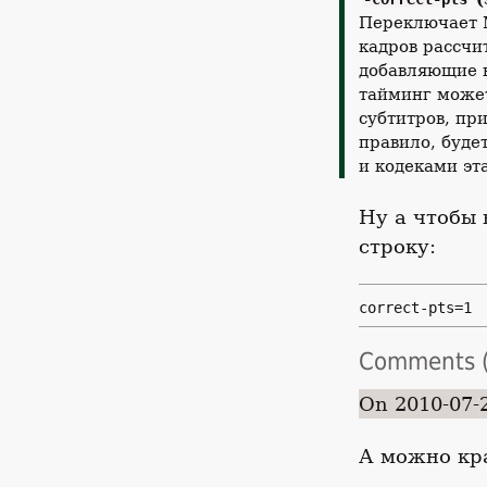
Переключает M
кадров рассчи
добавляющие 
тайминг может
субтитров, пр
правило, буде
и кодеками эт
Ну а чтобы 
строку:
correct-pts=1
Comments (
On 2010-07-
А можно кра