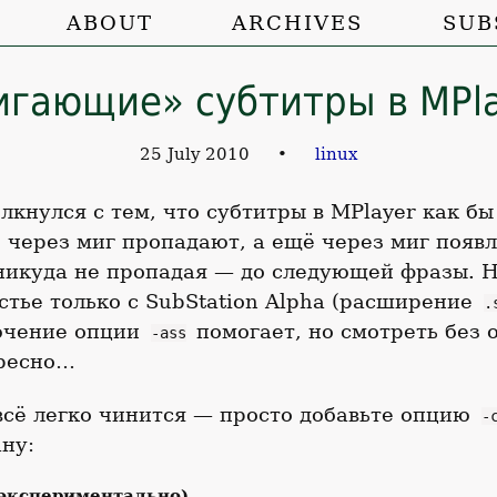
ABOUT
ARCHIVES
SUB
гающие» субтитры в MPl
25 July 2010
•
linux
лкнулся с тем, что субтитры в MPlayer как б
 через миг пропадают, а ещё через миг появ
 никуда не пропадая — до следующей фразы. 
стье только с SubStation Alpha (расширение
.
ючение опции
помогает, но смотреть без
-ass
ересно…
всё легко чинится — просто добавьте опцию
-
ну:
экспериментально)