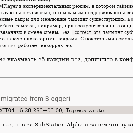
Player в экспериментальный режим, в котором таймин
тываются независимо, и тем самым поддерживаются ви
новые кадры или меняющие тайминг существующих. Б
 быть заметен, например, при воспроизведении с опц
ивязанных к смене сцены. Без
тайминг субт
-correct-pts
т отключен некоторыми кадрами. С некоторыми демул
а опция работает некорректно.
не указывать её каждый раз, допишите в кон
migrated from Blogger)
26T04:16:28.293+03:00, Тормоз wrote:
тко, что за SubStation Alpha и зачем это нужн