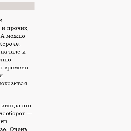
м
 и прочих,
SSA можно
Короче,
 начале и
енно
ют времени
и
показывая
 иногда это
 наоборот —
они
зе. Очень