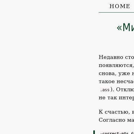
HOME
«Ми
Недавно сто
появляются,
снова, уже
такое несча
). Откл
.ass
не так инт
К счастью, 
Согласно ма
(
-correct-pts