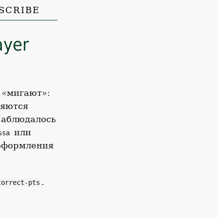
SCRIBE
ayer
ы «мигают»:
ляются
Наблюдалось
или
ssa
 оформления
.
correct-pts