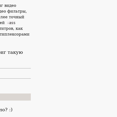
г видео
део фильтры,
олее точный
ией
-ass
итров, как
ьтиплексорами
фиг такую
о? :)