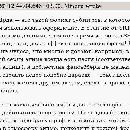
26T12:44:04.646+03:00, Minoru wrote:
Alpha — это такой формат субтитров, в которо
 использовать оформление. В отличие от SRT
енными данными являются время и текст, в 
ифт, цвет, даже эффект и положение фразы! 
ть чудеса, что многие и делают: например, в
й серии аниме всегда есть песня (соответств
 эндинг), и доблестные фансабберы не жале
ы сделать некое подобие караоке — текст песн
«заливается» другим цветом, слева направо, 
зицию.
ет показаться лишним, и я даже соглашусь —
действительно не к месту. Но чаще всё-таки
аются подобрать шрифты и цвета так, чтобы 
 в атмосферу аниме, подходили к каждой фра