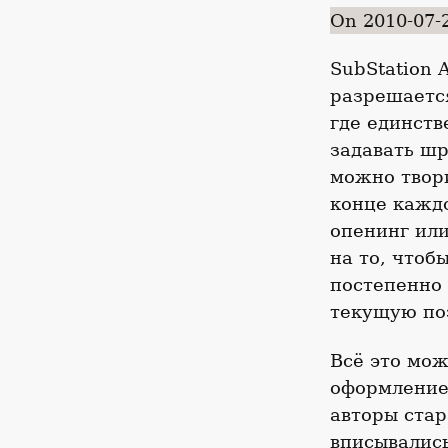
On 2010-07-
SubStation 
разрешается
где единств
задавать шр
можно твори
конце каждо
опенинг или
на то, чтоб
постепенно 
текущую по
Всё это мож
оформление 
авторы стар
вписывались