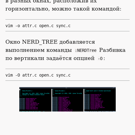
в разных окнах, расположив их
горизонтально, можно такой командой:
vim -o attr.c open.c sync.c
Окно NERD_TREE добавляется
выполнением команды
Разбивка
:NERDTree
по вертикали задаётся опцией
:
-O
vim -O attr.c open.c sync.c