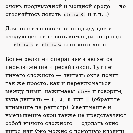
очень продуманной и мощной среде — не
стесняйтесь делать
и т.п. :)
ctrl+w 3l
Для переключения на предыдущее и
следующее окна есть команды попроще
—
и
соответственно.
ctrl+w p
ctrl+w w
Более редкими операциями является
передвижение и ресайз окон. Тут нет
ничего сложного — двигать окна почти
так же просто, как и переключаться
между ними: нажимаем
и говорим,
ctr+w
куда двигать —
,
,
или
(обратите
H
J
K
L
внимание на регистр). Увеличение и
уменьшение окон также не представляют
собой ничего сложного — сделать окно
шире или у́же можно с помощью клавиш