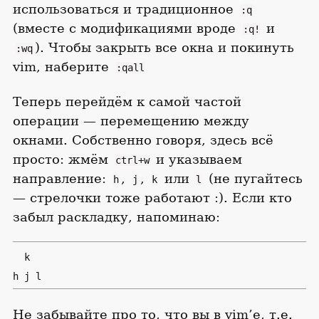
использоваться и традиционное
:q
(вместе с модификациями вроде
и
:q!
). Чтобы закрыть все окна и покинуть
:wq
vim, наберите
:qall
Теперь перейдём к самой частой
операции — перемещению между
окнами. Собственно говоря, здесь всё
просто: жмём
и указываем
ctrl+w
направление:
,
,
или
(не пугайтесь
h
j
k
l
— стрелочки тоже работают :). Если кто
забыл раскладку, напоминаю:
  k

h j l
Не забывайте про то, что вы в vim’е, т.е.