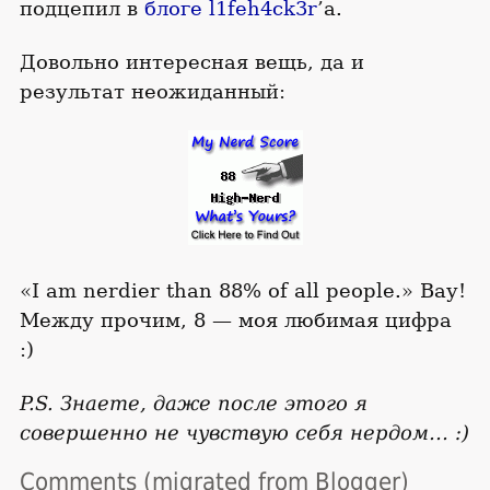
подцепил в
блоге l1feh4ck3r
’а.
Довольно интересная вещь, да и
результат неожиданный:
«I am nerdier than 88% of all people.» Вау!
Между прочим, 8 — моя любимая цифра
:)
P.S. Знаете, даже после этого я
совершенно не чувствую себя нердом… :)
Comments (migrated from Blogger)